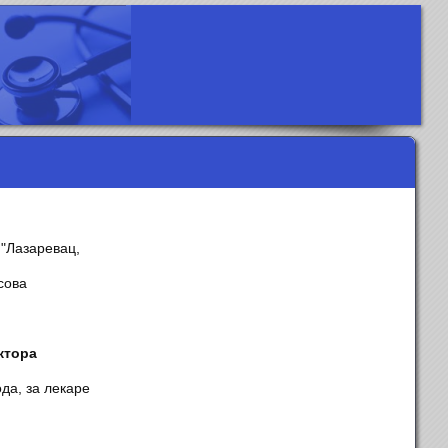
"Лазаревац,
асова
ктора
да, за лекаре
y