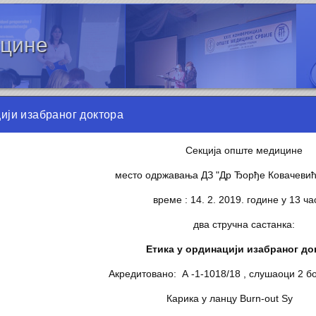
ицине
ији изабраног доктора
Секција опште медицине
место одржавања ДЗ "Др Ђорђе Ковачевић
време : 14. 2. 2019. године у 13 ч
два стручна састанка:
Етика у ординацији изабраног до
Акредитовано: А -1-1018/18 , слушаоци 2 бо
Карика у ланцу Burn-out S