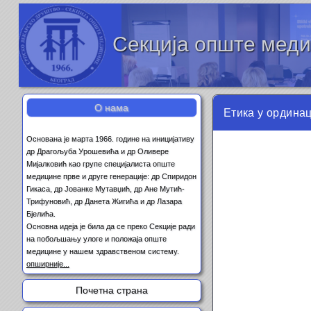
Секција опште мед
О нама
Етика у ординац
Основана је марта 1966. године на иницијативу
др Драгољуба Урошевића и др Оливере
Мијалковић као групе специјалиста опште
медицине прве и друге генерације: др Спиридон
Гикаса, др Јованке Мутавџић, др Ане Мутић-
Трифуновић, др Данета Жигића и др Лазара
Бјелића.
Основна идеја је била да се преко Секције ради
на побољшању улоге и положаја опште
медицине у нашем здравственом систему.
опширније...
Почетна страна