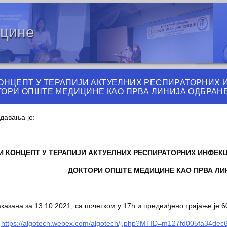
ицине
ОНЦЕПТ У ТЕРАПИЈИ АКТУЕЛНИХ РЕСПИРАТОРНИХ И
КТОРИ ОПШТЕ МЕДИЦИНЕ КАО ПРВА ЛИНИЈА ОДБРАНЕ
давања је:
 КОНЦЕПТ У ТЕРАПИЈИ АКТУЕЛНИХ РЕСПИРАТОРНИХ ИНФЕКЦИ
ДОКТОРИ ОПШТЕ МЕДИЦИНЕ КАО ПРВА ЛИ
казана за 13.10.2021, са почетком у 17h и предвиђено трајање је 60
:
https://algotech.webex.com/algotech/j.php?MTID=m127fd005fa34dec