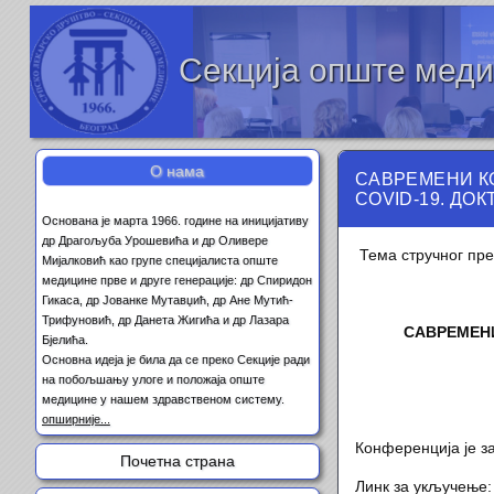
Секција опште мед
О нама
САВРЕМЕНИ К
COVID-19. ДО
Основана је марта 1966. године на иницијативу
др Драгољуба Урошевића и др Оливере
Тема стручног пре
Мијалковић као групе специјалиста опште
медицине прве и друге генерације: др Спиридон
Гикаса, др Јованке Мутавџић, др Ане Мутић-
Трифуновић, др Данета Жигића и др Лазара
САВРЕМЕНИ
Бјелића.
Основна идеја је била да се преко Секције ради
на побољшању улоге и положаја опште
медицине у нашем здравственом систему.
опширније...
Конференција је за
Почетна страна
Линк за укључење