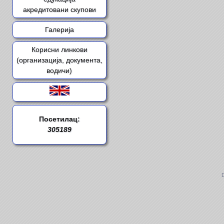
акредитовани скупови
Галерија
Корисни линкови
(организација, документа,
водичи)
Посетилац:
305189