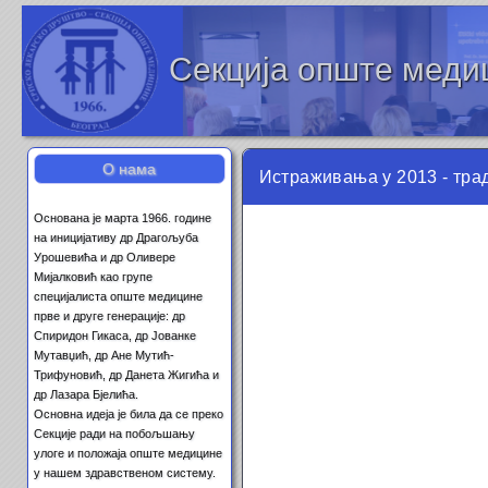
Секција опште меди
О нама
Истраживања у 2013 - тр
Основана је марта 1966. године
на иницијативу др Драгољуба
Урошевића и др Оливере
Мијалковић као групе
специјалиста опште медицине
прве и друге генерације: др
Спиридон Гикаса, др Јованке
Мутавџић, др Ане Мутић-
Трифуновић, др Данета Жигића и
др Лазара Бјелића.
Основна идеја је била да се преко
Секције ради на побољшању
улоге и положаја опште медицине
у нашем здравственом систему.