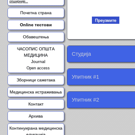
опширније...
Почетна страна
Преузмите
Online тестови
Обавештења
ЧАСОПИС ОПШТА
Студија
МЕДИЦИНА
Journal
Open access
Упитник #1
Зборници сажетака
Медицинска истраживања
Упитник #2
Контакт
Архива
Континуирана медицинска
едукација