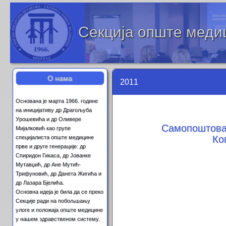
Секција опште меди
О нама
2011
Основана је марта 1966. године
на иницијативу др Драгољуба
Урошевића и др Оливере
Самопоштова
Мијалковић као групе
Ко
специјалиста опште медицине
прве и друге генерације: др
Спиридон Гикаса, др Јованке
Мутавџић, др Ане Мутић-
Трифуновић, др Данета Жигића и
др Лазара Бјелића.
Основна идеја је била да се преко
Секције ради на побољшању
улоге и положаја опште медицине
у нашем здравственом систему.