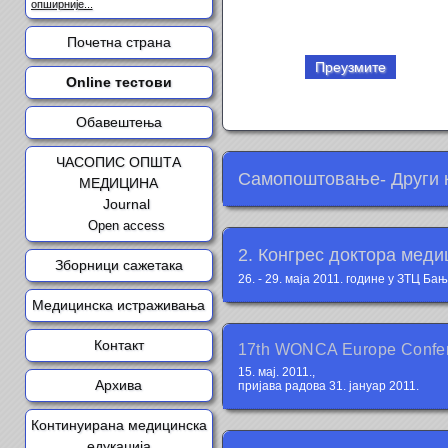
опширније...
Почетна страна
Преузмите
Online тестови
Обавештења
ЧАСОПИС ОПШТА
Самопоштовање- Други 
МЕДИЦИНА
Journal
Open access
2. Конгрес доктора мед
Зборници сажетака
26. - 29. маја 2011. године у ЗТЦ Б
Медицинска истраживања
Контакт
17th WONCA Europe Confe
15. мај. 2011.,
Архива
пријава радова 31. јануар 2011.
Континуирана медицинска
едукација