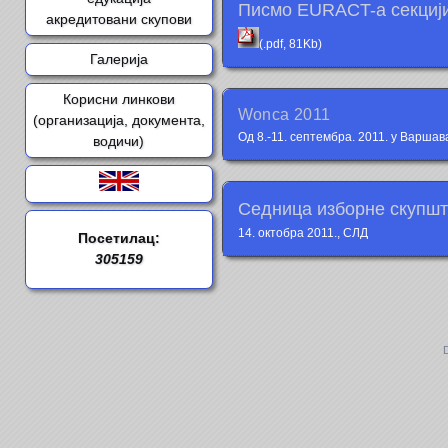
Писмо EURACT-a секциј
акредитовани скупови
(.pdf, 81Kb)
Галерија
Корисни линкови
Wonca 2011
(организација, документа,
Од 8.-11. септембра. 2011. у Варша
водичи)
Седница изборне скупш
14. октобра 2011., СЛД
Посетилац:
305159