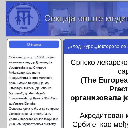
Секција опште меди
О нама
„Блед“ курс „Докторова до
Основана је марта 1966. године
Српско лекарско
на иницијативу др Драгољуба
Урошевића и др Оливере
са
Мијалковић као групе
специјалиста опште медицине
(
The
Europe
прве и друге генерације: др
Prac
Спиридон Гикаса, др Јованке
Мутавџић, др Ане Мутић-
организовала ј
Трифуновић, др Данета Жигића и
др Лазара Бјелића.
Основна идеја је била да се преко
Акредитован 
Секције ради на побољшању
улоге и положаја опште медицине
Србије, као међ
у нашем здравственом систему.