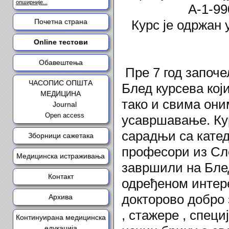
опширније...
А-1-99
Почетна страна
Курс је одржан 
Online тестови
Обавештења
Пре 7 год запо
ЧАСОПИС ОПШТА
Блед курсева кој
МЕДИЦИНА
тако и свима они
Journal
Open access
усавршавање. Кур
сарадњи са кате
Зборници сажетака
професори из Слов
Медицинска истраживања
завршили на Блед
Контакт
одређеном интере
докторово добро
Архива
, стажере , спец
Континуирана медицинска
едукација