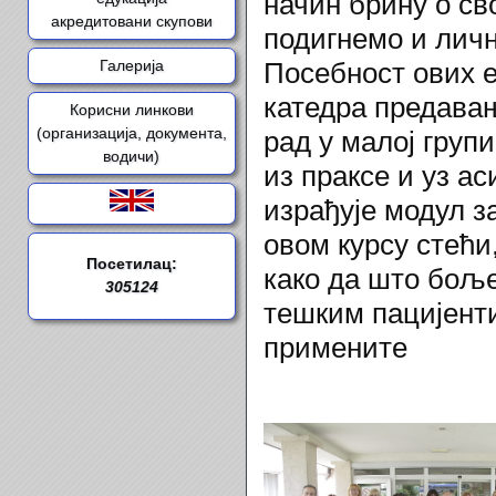
начин брину о св
акредитовани скупови
подигнемо и личн
Галерија
Посебност ових ед
катедра предавањ
Корисни линкови
(организација, документа,
рад у малој груп
водичи)
из праксе и уз а
израђује модул за
овом курсу стећи
Посетилац:
како да што боље
305124
тешким пацијент
примените